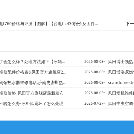
t760价格与评测【图解】【台电tlc430报价及固件升级方法介绍【图解】】
下一
么样？处理方法如下【冰箱冰堵是什么造成的 冰箱冰堵解决方法
风田博士顿热水器售后电
2026-08-03
修配件价格表&风田官方旗舰店2027最新标准
风田博洛尼燃气灶打
2026-08-03
维修电话,济南史密斯热水器维修*大连拆除热水器电话,专业维修热...
scandome
2026-08-03
维修价格_风田官方旗舰店最新发布
风田烟机维修配件价格
2026-08-03
不转怎么办-冰柜风扇坏了怎么处理
风田中央空调售后配件收
2026-07-27