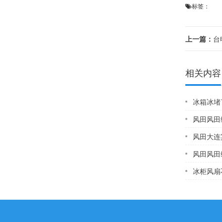
标签：
上一篇：
台电
相关内容
冰箱冰堵了会怎
风田风田维
风田大连宾馆热水器
风田风田
冰柜风扇