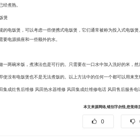
已经煮熟。
电饭煲
规的电饭煲，可以考虑一些便携式电饭煲，它们通常被称为投入式电饭煲
需要电源插座和一些额外的水。
做一两碗米饭，煮沸法也是可行的。只需要在一口水中加入洗好的米，然
即使没有电饭煲也不是无法煮饭的。以上方法中的任何一个都可以用来烹
田集成灶售后维修
风田热水器维修
风田集成灶维修电话
风田售后服务电
本文来源网络,错别字勿怪,您觉得
0