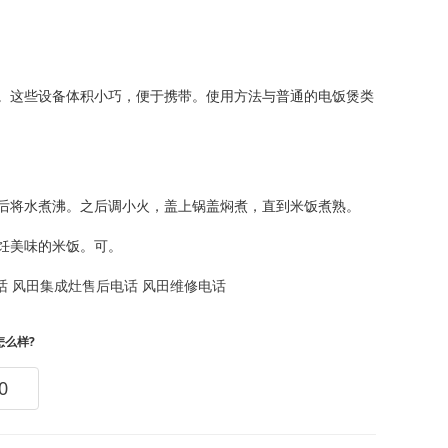
。这些设备体积小巧，便于携带。使用方法与普通的电饭煲类
后将水煮沸。之后调小火，盖上锅盖焖煮，直到米饭煮熟。
饪美味的米饭。可。
话
风田集成灶售后电话
风田维修电话
怎么样?
0