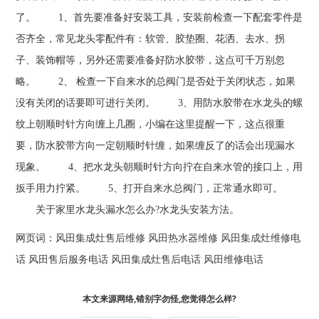
了。 1、首先要准备好安装工具，安装前检查一下配套零件是
否齐全，常见龙头零配件有：软管、胶垫圈、花洒、去水、拐
子、装饰帽等，另外还需要准备好防水胶带，这点可千万别忽
略。 2、 检查一下自来水的总阀门是否处于关闭状态，如果
没有关闭的话要即可进行关闭。 3、用防水胶带在水龙头的螺
纹上朝顺时针方向缠上几圈，小编在这里提醒一下，这点很重
要，防水胶带方向一定朝顺时针缠，如果缠反了的话会出现漏水
现象。 4、把水龙头朝顺时针方向拧在自来水管的接口上，用
扳手用力拧紧。 5、打开自来水总阀门，正常通水即可。
关于家里水龙头漏水怎么办?水龙头安装方法。
网页词：
风田集成灶售后维修
风田热水器维修
风田集成灶维修电
话
风田售后服务电话
风田集成灶售后电话
风田维修电话
本文来源网络,错别字勿怪,您觉得怎么样?