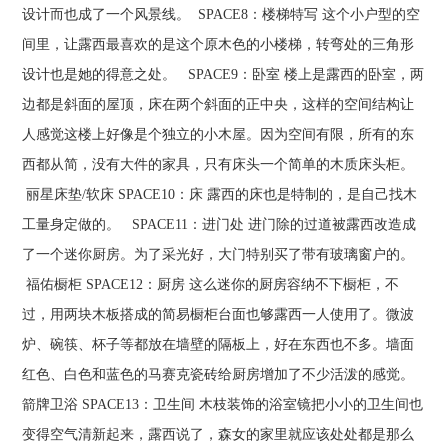
设计而也成了一个风景线。 SPACE8：楼梯特写 这个小户型的空
间里，让露西最喜欢的是这个原木色的小楼梯，转弯处的三角形
设计也是她的得意之处。 SPACE9：卧室 楼上是露西的卧室，两
边都是斜面的屋顶，床在两个斜面的正中央，这样的空间结构让
人感觉这楼上好像是个独立的小木屋。因为空间有限，所有的东
西都从简，没有大件的家具，只有床头一个简单的木质床头柜。
丽星床垫/软床 SPACE10：床 露西的床也是特制的，是自己找木
工量身定做的。 SPACE11：进门处 进门除的过道被露西改造成
了一个迷你厨房。为了采光好，大门特别买了带有玻璃窗户的。
福佑橱柜 SPACE12：厨房 这么迷你的厨房容纳不下橱柜，不
过，用两块木板搭成的简易橱柜台面也够露西一人使用了。微波
炉、碗筷、杯子等都放在墙壁的隔板上，好在东西也不多。墙面
红色、白色和蓝色的马赛克瓷砖给厨房增加了不少活泼的感觉。
箭牌卫浴 SPACE13：卫生间 木枝装饰的浴室镜把小小的卫生间也
变得空气清新起来，露西说了，森女的家里就应该处处都是那么