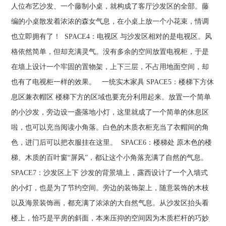
人位布艺沙发、一个藤制小桌，就构成了客厅沙发区的全部。藤
编的小桌散发着浓浓的森女气息，在小桌上放一个小花束，情调
也立即拥有了！ SPACE4：电视区 与沙发区相对的是电视区。风
格依然简单，但却充满灵气。没有多余的空间放置电视柜，于是
在墙上设计一个牢固的置物架，上下三层，不占用地面空间，却
也有了电视柜一样的效果。 一统实木家具 SPACE5：楼梯下方休
息区兼衣帽区 楼梯下方的区域也要充分利用起来。放置一个简单
的小沙发，旁边设一盏落地小灯，这里就成了一个简单的休息区
啦，也可以充当阅读小角落。白色的木质衣柜充当了衣帽间的角
色，进门后可以把衣服挂在这里。 SPACE6：楼梯处 原木色的楼
梯、木质的百叶窗“屏风”，都让这个小角落充满了自然的气息。
SPACE7：沙发区上下 沙发的背景墙上，露西设计了一个入墙式
的小灯，也是为了节约空间。旁边的装饰架上，随意装饰的木枝
以及海景装饰画，都充满了浓浓的大自然气息。从沙发区抬头看
楼上，恰巧是平房的斜面，本来压抑的空间因为木质栏杆的巧妙