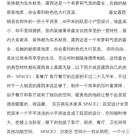
装饰都为实木材质。露西还是一个有萝莉气质的森女，在她的秘
密基地里，你会看到粉色也大行其道。 森女露西
独居在郊外的一所小平房里，40平米的跃层小户型设计，地盘虽
小，却不觉得拥挤。室内装修秉承森女自然享受的一贯特性，屋
内大多家具、装饰都为实木材质。露西还是一个有萝莉气质的森
女，在她的秘密基地里，你会看到粉色也大行其道。 崇尚自由、
喜欢过简单而享受的生活、无论何时都随身携带相机，这些森女
的典型特性都在露西身上展露无疑，以下照片就是露西自己的杰
作~ SPACE1：客餐厅 客厅餐厅的总面积不过二十几平米，不过
对于一人独居的露西来说足够了。制作一个简单的百叶窗屏障，
似乎餐厅和客厅就有了独自的空间。暖黄色的地砖让整个起居室
感觉暖暖的，很温馨。 百莎祺实木家具 SPACE2：跃层设计全景
把原本一个平平淡淡的小平房改造成了跃层的设计，空间顿时增
大。把楼上当卧室，楼下则包揽了客厅、厨房、餐厅、卫生间等
其他功能空间。 SPACE3：沙发区 空间小一切从简吧。一个小三