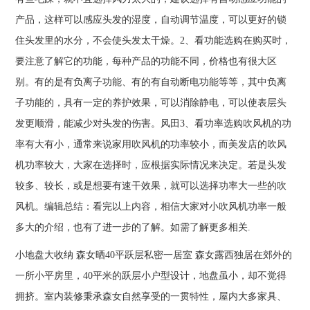
产品，这样可以感应头发的湿度，自动调节温度，可以更好的锁
住头发里的水分，不会使头发太干燥。2、看功能选购在购买时，
要注意了解它的功能，每种产品的功能不同，价格也有很大区
别。有的是有负离子功能、有的有自动断电功能等等，其中负离
子功能的，具有一定的养护效果，可以消除静电，可以使表层头
发更顺滑，能减少对头发的伤害。风田3、看功率选购吹风机的功
率有大有小，通常来说家用吹风机的功率较小，而美发店的吹风
机功率较大，大家在选择时，应根据实际情况来决定。若是头发
较多、较长，或是想要有速干效果，就可以选择功率大一些的吹
风机。编辑总结：看完以上内容，相信大家对小吹风机功率一般
多大的介绍，也有了进一步的了解。如需了解更多相关.
小地盘大收纳 森女晒40平跃层私密一居室 森女露西独居在郊外的
一所小平房里，40平米的跃层小户型设计，地盘虽小，却不觉得
拥挤。室内装修秉承森女自然享受的一贯特性，屋内大多家具、