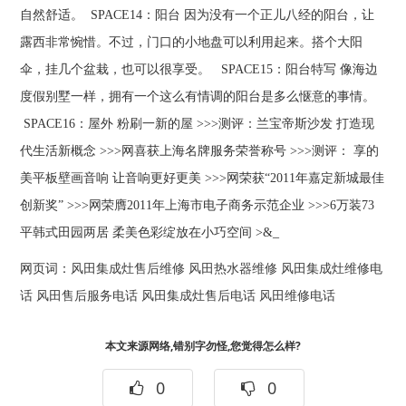
自然舒适。 SPACE14：阳台 因为没有一个正儿八经的阳台，让
露西非常惋惜。不过，门口的小地盘可以利用起来。搭个大阳
伞，挂几个盆栽，也可以很享受。 SPACE15：阳台特写 像海边
度假别墅一样，拥有一个这么有情调的阳台是多么惬意的事情。
SPACE16：屋外 粉刷一新的屋 >>>测评：兰宝帝斯沙发 打造现
代生活新概念 >>>网喜获上海名牌服务荣誉称号 >>>测评： 享的
美平板壁画音响 让音响更好更美 >>>网荣获“2011年嘉定新城最佳
创新奖” >>>网荣膺2011年上海市电子商务示范企业 >>>6万装73
平韩式田园两居 柔美色彩绽放在小巧空间 >&_
网页词：
风田集成灶售后维修
风田热水器维修
风田集成灶维修电
话
风田售后服务电话
风田集成灶售后电话
风田维修电话
本文来源网络,错别字勿怪,您觉得怎么样?
0
0